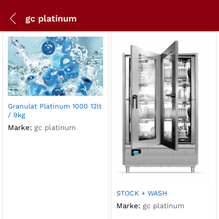
gc platinum
Granulat Platinum 1000 12lt
/ 9kg
Marke:
gc platinum
STOCK + WASH
Marke:
gc platinum