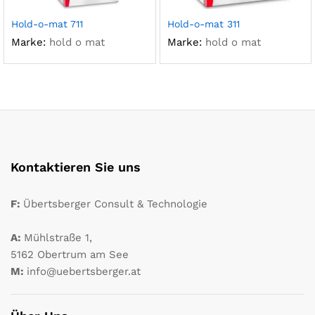
Hold-o-mat 711
Hold-o-mat 311
Marke:
hold o mat
Marke:
hold o mat
Kontaktieren Sie uns
F:
Übertsberger Consult & Technologie
A:
Mühlstraße 1,
5162 Obertrum am See
M:
info@uebertsberger.at