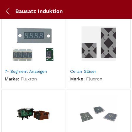
Bausatz Induktion
7- Segment Anzeigen
Ceran Gläser
Marke:
Fluxron
Marke:
Fluxron