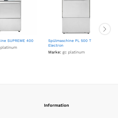
hine SUPREME 400
Spülmaschine PL 500 T
S
Electron
 platinum
Marke:
gc platinum
Information