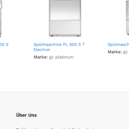
00 E
Spülmaschine PL 500 S T
Spülmasc
Electron
Marke:
gc
Marke:
gc platinum
Über Uns