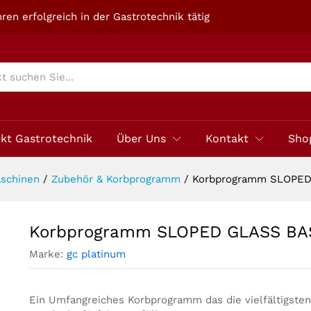
SKET C79
ren erfolgreich in der Gastrotechnik tätig
ekt Gastrotechnik
Über Uns
Kontakt
Sho
schinen
/
Zubehör & Korbprogramm
/
Korbprogramm SLOPED
Korbprogramm SLOPED GLASS BA
Marke:
gc platinum
Ein Umfangreiches Korbprogramm das die vielfältigsten