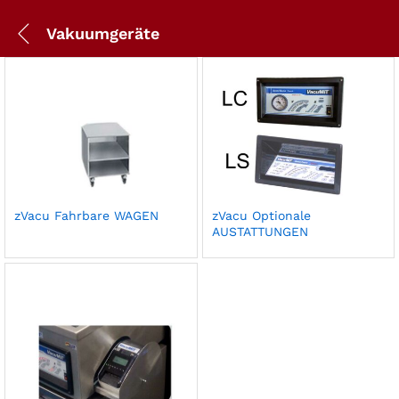
Vakuumgeräte
zVacu Fahrbare WAGEN
zVacu Optionale
AUSTATTUNGEN