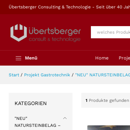
Übertsberger Consulting & Technologie - Seit über 40 Jah
Alle
Menü
Home
Proj
Start
/
Projekt Gastrotechnik
/
"NEU" NATURSTEINBELAG 
1
Produkte gefunden
KATEGORIEN
"NEU"
NATURSTEINBELAG –