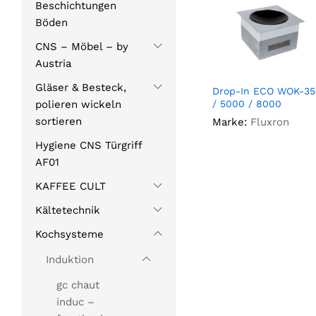
Beschichtungen
Böden
CNS – Möbel – by
Austria
Gläser & Besteck,
Drop-In ECO WOK-3
/ 5000 / 8000
polieren wickeln
sortieren
Marke:
Fluxron
Hygiene CNS Türgriff
AF01
KAFFEE CULT
Kältetechnik
Kochsysteme
Induktion
gc chaut
induc –