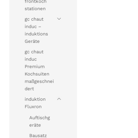
frontkoch
stationen
gc chaut
induc –
induktions
Geräte
gc chaut
induc
Premium
Kochsuiten
maßgeschnei
dert
induktion
Fluxron
Auftischg
eräte
Bausatz