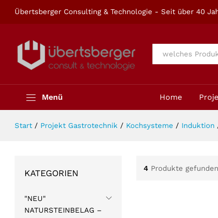
Übertsberger Consulting & Technologie - Seit über 40 Jah
Alle
Menü
Home
Proj
Start
/
Projekt Gastrotechnik
/
Kochsysteme
/
Induktion
4
Produkte gefunde
KATEGORIEN
"NEU"
NATURSTEINBELAG –