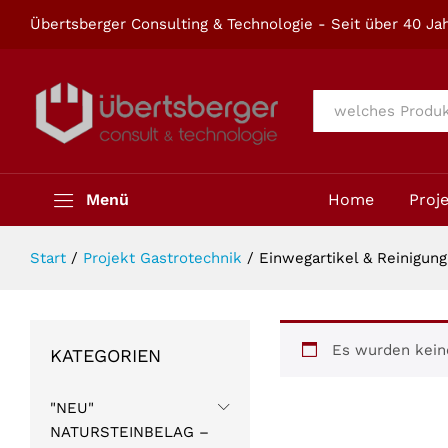
Übertsberger Consulting & Technologie - Seit über 40 Jah
Alle
Menü
Home
Proj
Start
/
Projekt Gastrotechnik
/
Einwegartikel & Reinigung
Es wurden kein
KATEGORIEN
"NEU"
NATURSTEINBELAG –