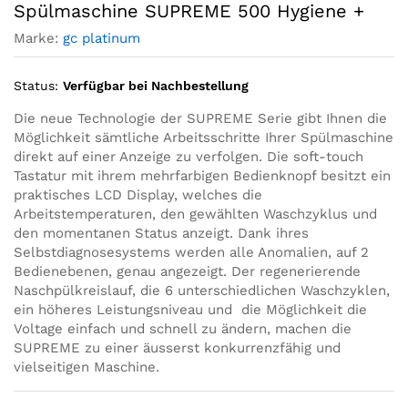
Spülmaschine SUPREME 500 Hygiene +
Marke:
gc platinum
Status:
Verfügbar bei Nachbestellung
Die neue Technologie der SUPREME Serie gibt Ihnen die
Möglichkeit sämtliche Arbeitsschritte Ihrer Spülmaschine
direkt auf einer Anzeige zu verfolgen. Die soft-touch
Tastatur mit ihrem mehrfarbigen Bedienknopf besitzt ein
praktisches LCD Display, welches die
Arbeitstemperaturen, den gewählten Waschzyklus und
den momentanen Status anzeigt. Dank ihres
Selbstdiagnosesystems werden alle Anomalien, auf 2
Bedienebenen, genau angezeigt. Der regenerierende
Naschpülkreislauf, die 6 unterschiedlichen Waschzyklen,
ein höheres Leistungsniveau und die Möglichkeit die
Voltage einfach und schnell zu ändern, machen die
SUPREME zu einer äusserst konkurrenzfähig und
vielseitigen Maschine.