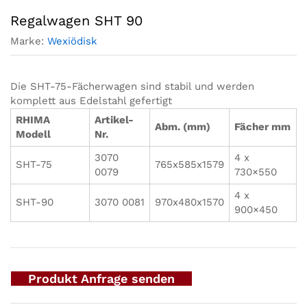
Regalwagen SHT 90
Marke:
Wexiödisk
Die SHT-75-Fächerwagen sind stabil und werden
komplett aus Edelstahl gefertigt
RHIMA
Artikel-
Abm. (mm)
Fächer mm
Modell
Nr.
3070
4 x
SHT-75
765x585x1579
0079
730×550
4 x
SHT-90
3070 0081
970x480x1570
900×450
Produkt Anfrage senden