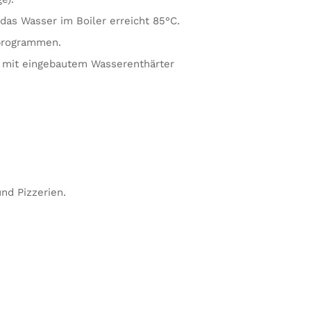
as Wasser im Boiler erreicht 85°C.
hprogrammen.
e mit eingebautem Wasserenthärter
nd Pizzerien.