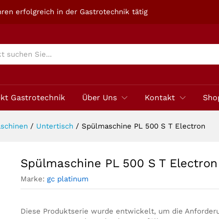
ren erfolgreich in der Gastrotechnik tätig
ekt Gastrotechnik
Über Uns
Kontakt
Sho
schinen
/
Untertisch
/
Spülmaschine PL 500 S T Electron
Spülmaschine PL 500 S T Electron
Marke:
gc platinum
Diese Produktserie wurde entwickelt, um die Anforder