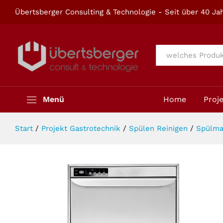
Spülmaschine PL 500 S T Electron
Übertsberger Consulting & Technologie - Seit über 40 Jah
Beschreibung
Alle
Menü
Home
Proj
Start
/
Projekt Gastrotechnik
/
Spülen Reinigen
/
Spülma