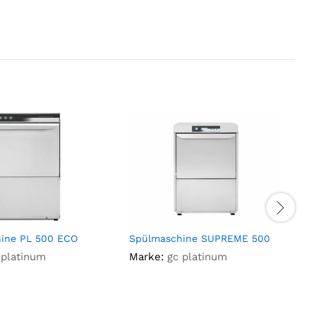
ine PL 500 ECO
Spülmaschine SUPREME 500
S
E
 platinum
Marke:
gc platinum