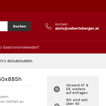
In den Warenkorb
Kontakt
Suchen
alois@uebertsberger.at
p Gastronomiebedarf
97/2 850x850x885h
50x885h
Versand AT &
DE weitere
auf Anfragen
ausen,
Wir sind seit
ne Vielfalt an
über 40