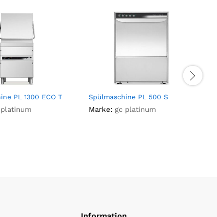
ine PL 1300 ECO T
Spülmaschine PL 500 S
S
H
 platinum
Marke:
gc platinum
Information