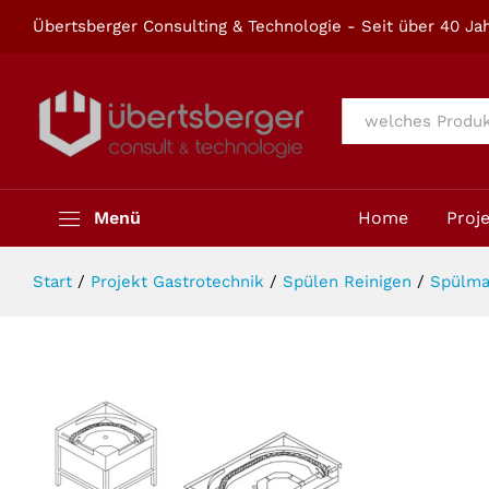
Maschinenzubehör LC 97/2 850x8
Übertsberger Consulting & Technologie - Seit über 40 Jah
Beschreibung
Alle
Menü
Home
Proj
Start
/
Projekt Gastrotechnik
/
Spülen Reinigen
/
Spülma