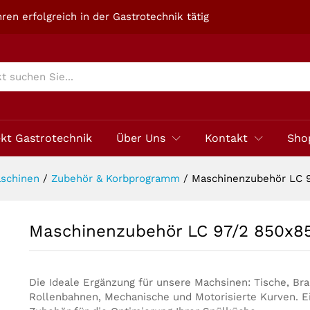
50x885h
ren erfolgreich in der Gastrotechnik tätig
ekt Gastrotechnik
Über Uns
Kontakt
Sho
schinen
/
Zubehör & Korbprogramm
/
Maschinenzubehör LC 
Maschinenzubehör LC 97/2 850x8
Die Ideale Ergänzung für unsere Machsinen: Tische, Br
Rollenbahnen, Mechanische und Motorisierte Kurven. Ei