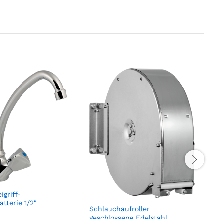
K
griff-
atterie 1/2″
Schlauchaufroller
geschlossene Edelstahl