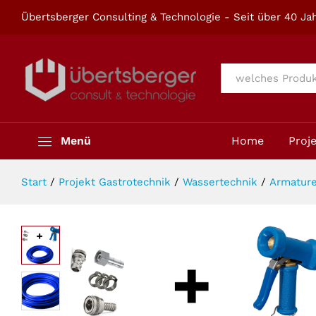
Reinigungs-Set 1/2" 15m THERMO
Übertsberger Consulting & Technologie - Seit über 40 Jah
Beschreibung
Alle
Menü
Home
Proj
Start
/
Projekt Gastrotechnik
/
Wassertechnik
/
Armatur