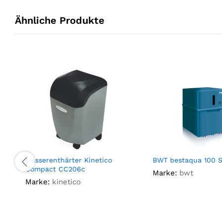
Ähnliche Produkte
Wasserenthärter Kinetico
BWT bestaqua 100 S
Compact CC206c
Marke:
bwt
Marke:
kinetico