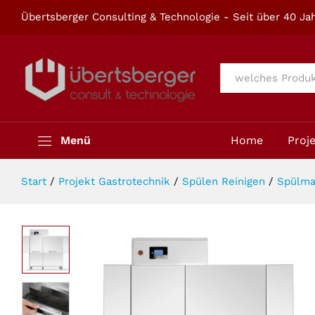
Tunnel Spülmaschine PLP 2460
Übertsberger Consulting & Technologie - Seit über 40 Jah
Beschreibung
Alle
Menü
Home
Proj
Start
/
Projekt Gastrotechnik
/
Spülen Reinigen
/
Spülma