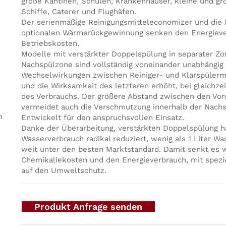
große Kantinen, Schulen, Krankenhäuser, kleine und gr
Schiffe, Caterer und Flughäfen.
Der serienmäßige Reinigungsmitteleconomizer und die 
optionalen Wärmerückgewinnung senken den Energieve
Betriebskosten.
Modelle mit verstärkter Doppelspülung in separater Z
Nachspülzone sind vollständig voneinander unabhängig
Wechselwirkungen zwischen Reiniger- und Klarspülerm
und die Wirksamkeit des letzteren erhöht, bei gleichze
des Verbrauchs. Der größere Abstand zwischen den Vo
vermeidet auch die Verschmutzung innerhalb der Nach
m
Entwickelt für den anspruchsvollen Einsatz.
Danke der Überarbeitung, verstärkten Doppelspülung h
Wasserverbrauch radikal reduziert, wenig als 1 Liter Wa
weit unter den besten Marktstandard. Damit senkt es 
Chemikaliekosten und den Energieverbrauch, mit spez
auf den Umweltschutz.
Produkt Anfrage senden