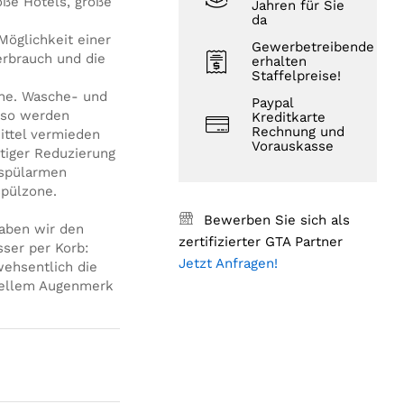
oße Hotels, große
Jahren für Sie
da
Möglichkeit einer
Gewerbetreibende
rbrauch und die
erhalten
Staffelpreise!
one. Wasche- und
Paypal
 so werden
Kreditkarte
Rechnung und
ittel vermieden
Vorauskasse
itiger Reduzierung
rspülarmen
spülzone.
Bewerben Sie sich als
aben wir den
zertifizierter GTA Partner
sser per Korb:
Jetzt Anfragen!
wehsentlich die
iellem Augenmerk