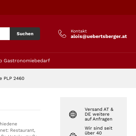
In den Warenkorb
Kontakt
Suchen
alois@uebertsberger.at
p Gastronomiebedarf
e PLP 2460
Versand AT &
DE weitere
auf Anfragen
chiedene
Wir sind seit
net: Restaurant,
über 40