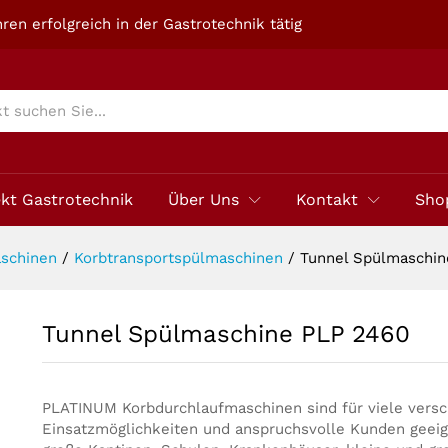
ren erfolgreich in der Gastrotechnik tätig
ekt Gastrotechnik
Über Uns
Kontakt
Sho
schinen
/
Korbtransportspülmaschinen
/
Tunnel Spülmaschin
Tunnel Spülmaschine PLP 2460
PLATINUM Korbdurchlaufmaschinen sind für viele vers
Einsatzmöglichkeiten und anspruchsvolle Kunden geeig