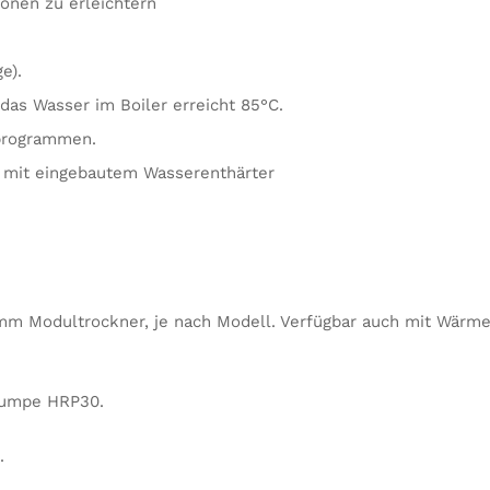
onen zu erleichtern
e).
as Wasser im Boiler erreicht 85°C.
hprogrammen.
e mit eingebautem Wasserenthärter
mm Modultrockner, je nach Modell. Verfügbar auch mit Wärme
pumpe HRP30.
.