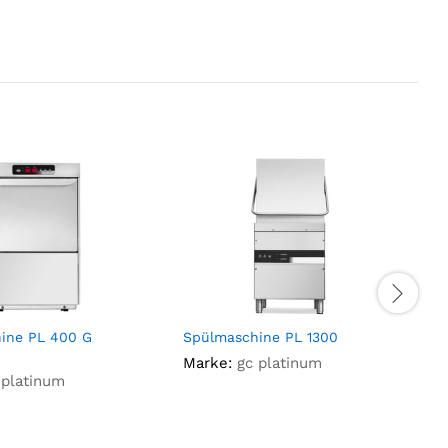
ine PL 400 G
Spülmaschine PL 1300
S
Marke:
gc platinum
 platinum