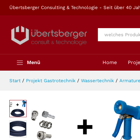
Reinigungs-Set 1/2" 10m PROFILI
Übertsberger Consulting & Technologie - Seit über 40 Jah
Beschreibung
Alle
Menü
Home
Proj
Start
/
Projekt Gastrotechnik
/
Wassertechnik
/
Armatur