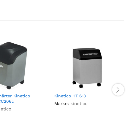
ärter Kinetico
Kinetico HT 613
R
CC206c
Marke:
kinetico
netico