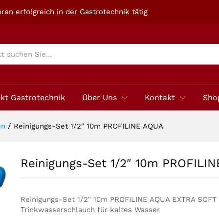
NE AQUA
ren erfolgreich in der Gastrotechnik tätig
ekt Gastrotechnik
Über Uns
Kontakt
Sho
en
/
Reinigungs-Set 1/2″ 10m PROFILINE AQUA
Reinigungs-Set 1/2″ 10m PROFILI
Reinigungs-Set 1/2" 10m PROFILINE AQUA EXTRA SOFT
Trinkwasserschlauch für kaltes Wasser