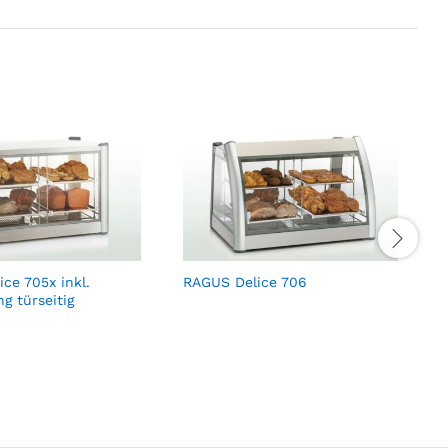
ce 705x inkl.
RAGUS Delice 706
D
g türseitig