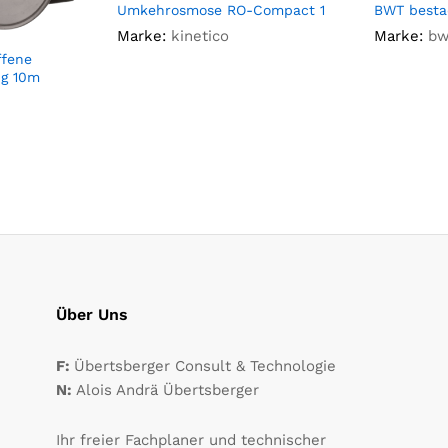
Umkehrosmose RO-Compact 1
BWT besta
Marke:
kinetico
Marke:
bw
ffene
ng 10m
Über Uns
F:
Übertsberger Consult & Technologie
N:
Alois Andrä Übertsberger
Ihr freier Fachplaner und technischer