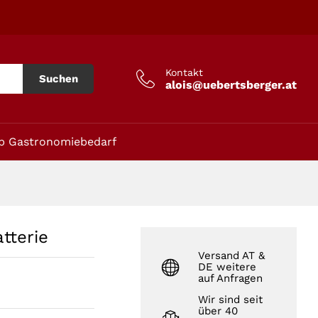
In den Warenkorb
Kontakt
Suchen
alois@uebertsberger.at
p Gastronomiebedarf
tterie
Versand AT &
DE weitere
auf Anfragen
Wir sind seit
über 40