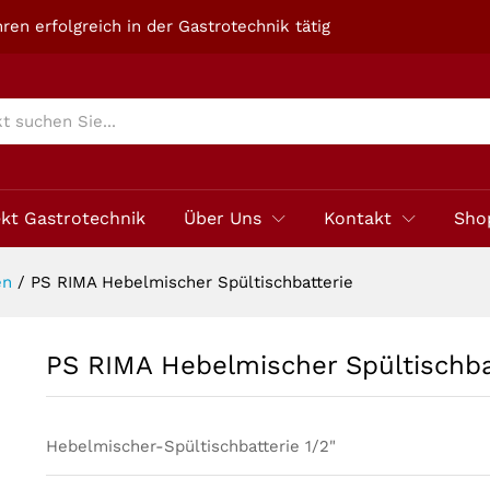
tterie
ren erfolgreich in der Gastrotechnik tätig
ekt Gastrotechnik
Über Uns
Kontakt
Sho
en
/
PS RIMA Hebelmischer Spültischbatterie
PS RIMA Hebelmischer Spültischba
Hebelmischer-Spültischbatterie 1/2"