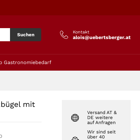
In den Warenkorb
Kontakt
Suchen
alois@uebertsberger.at
p Gastronomiebedarf
zbügel mit
Versand AT &
DE weitere
auf Anfragen
Wir sind seit
O
über 40