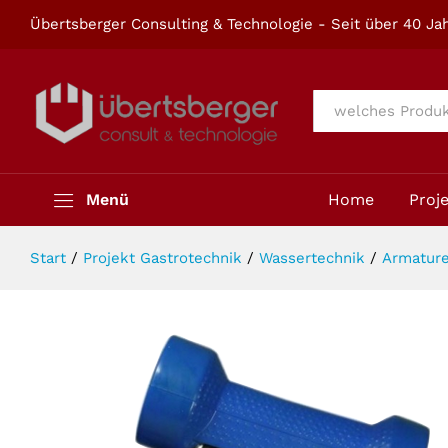
Profi-Reinigungspistole mit Schut
Übertsberger Consulting & Technologie - Seit über 40 Jah
Beschreibung
Alle
Menü
Home
Proj
Start
/
Projekt Gastrotechnik
/
Wassertechnik
/
Armatur