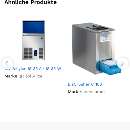
Ähnliche Produkte
GC JollyIce IS 35 A / IS 35 W
Marke:
gc jolly ice
EisCrusher C 103
Marke:
wessamat