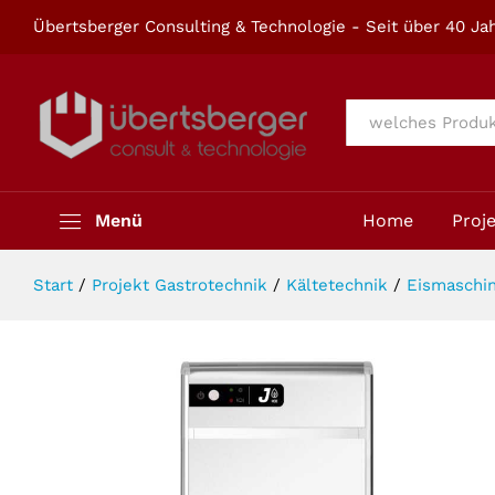
GC JollyIce IP35 A / IP35 W
Übertsberger Consulting & Technologie - Seit über 40 Jah
Beschreibung
Alle
Menü
Home
Proj
Start
/
Projekt Gastrotechnik
/
Kältetechnik
/
Eismaschin