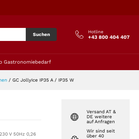
In den Warenkorb
Hotline
Suchen
+43 800 404 407
p Gastronomiebedarf
nen
/
GC JollyIce IP35 A / IP35 W
Versand AT &
DE weitere
auf Anfragen
Wir sind seit
230 V 50Hz 0,26
über 40