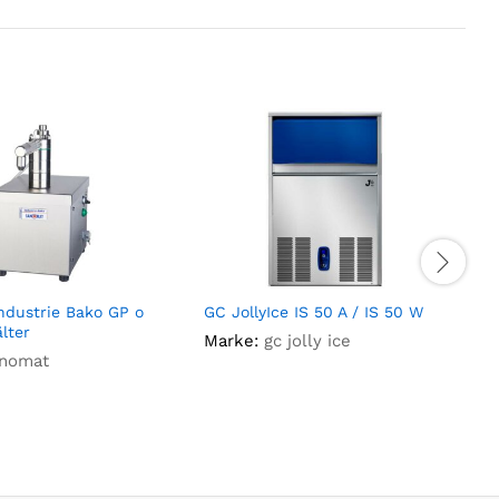
ndustrie Bako GP o
GC JollyIce IS 50 A / IS 50 W
G
lter
Marke:
gc jolly ice
nomat