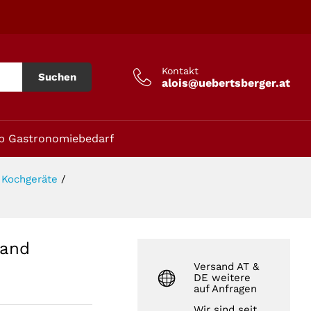
In den Warenkorb
Kontakt
Suchen
alois@uebertsberger.at
p Gastronomiebedarf
 Kochgeräte
/
tand
Versand AT &
DE weitere
auf Anfragen
Wir sind seit