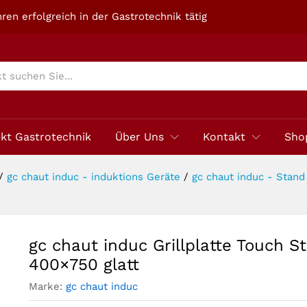
tand 400x750 glatt
ren erfolgreich in der Gastrotechnik tätig
ekt Gastrotechnik
Über Uns
Kontakt
Sho
/
gc chaut induc - induktions Geräte
/
gc chaut induc - Stand
gc chaut induc Grillplatte Touch S
400×750 glatt
Marke:
gc chaut induc