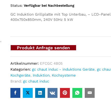
Status:
Verfügbar bei Nachbestellung
GC Induktion Grillplatte mit Top Unterbau, – LCD-Panel
400x750x850mm, 240V 50Hz 5 kW
m
Produkt Anfrage senden
Artikelnummer:
EFCGC 4B05
Kategorien:
gc chaut induc - induktions Geräte
,
gc chau
Kochgeräte
,
Induktion
,
Kochsysteme
Brand:
gc chaut induc