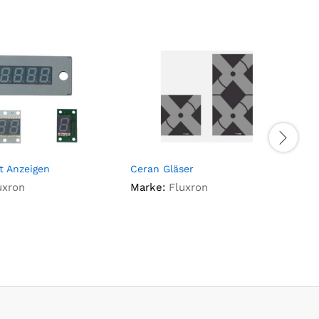
t Anzeigen
Ceran Gläser
I
uxron
Marke:
Fluxron