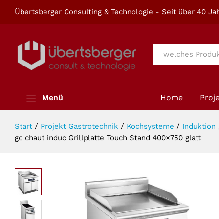
gc chaut induc Grillplatte Touch S
Übertsberger Consulting & Technologie - Seit über 40 Jah
Beschreibung
Alle
Menü
Home
Proj
Start
/
Projekt Gastrotechnik
/
Kochsysteme
/
Induktion
gc chaut induc Grillplatte Touch Stand 400×750 glatt