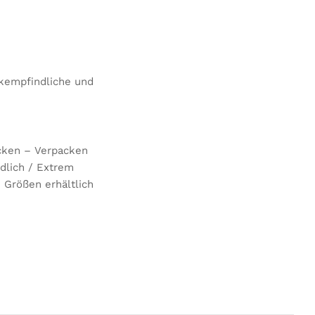
ckempfindliche und
acken – Verpacken
dlich / Extrem
n Größen erhältlich