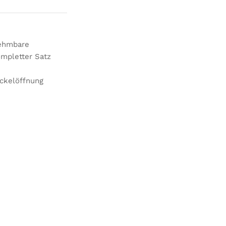
nehmbare
ompletter Satz
eckelöffnung