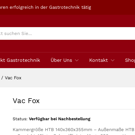
ren erfolgreich in der Gastrotechnik tätig
ekt Gastrotechnik
Über Uns
Kontakt
Sho
/
Vac Fox
Vac Fox
Status:
Verfügbar bei Nachbestellung
Kammergröße HTB 140x360x355mm – Außenmaße HT