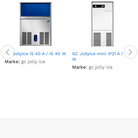
GC JollyIce IS 40 A / IS 40 W
GC JollyIce mini IP21 A / IP21
W
Marke:
gc jolly ice
Marke:
gc jolly ice