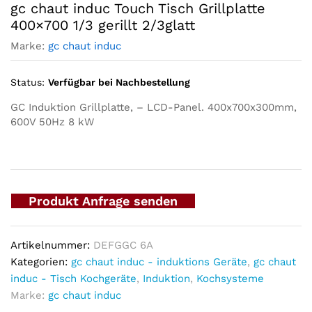
gc chaut induc Touch Tisch Grillplatte
400×700 1/3 gerillt 2/3glatt
Marke:
gc chaut induc
Status:
Verfügbar bei Nachbestellung
GC Induktion Grillplatte, – LCD-Panel. 400x700x300mm,
600V 50Hz 8 kW
Produkt Anfrage senden
Artikelnummer:
DEFGGC 6A
Kategorien:
gc chaut induc - induktions Geräte
,
gc chaut
induc - Tisch Kochgeräte
,
Induktion
,
Kochsysteme
Marke:
gc chaut induc