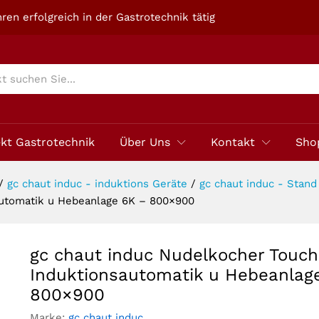
 Stand mit Induktionsautomatik u Hebeanlage
ren erfolgreich in der Gastrotechnik tätig
ekt Gastrotechnik
Über Uns
Kontakt
Sho
/
gc chaut induc - induktions Geräte
/
gc chaut induc - Stan
automatik u Hebeanlage 6K – 800×900
gc chaut induc Nudelkocher Touch
Induktionsautomatik u Hebeanlag
800×900
Marke:
gc chaut induc