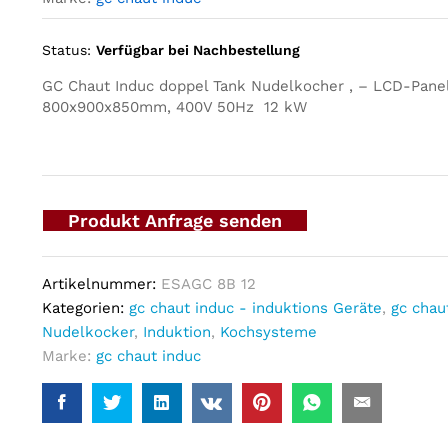
Status:
Verfügbar bei Nachbestellung
GC Chaut Induc doppel Tank Nudelkocher , – LCD-Panel
800x900x850mm, 400V 50Hz 12 kW
Produkt Anfrage senden
Artikelnummer:
ESAGC 8B 12
Kategorien:
gc chaut induc - induktions Geräte
,
gc chau
Nudelkocker
,
Induktion
,
Kochsysteme
Marke:
gc chaut induc