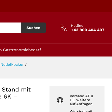
 6K - 800x900
In den Warenkorb
Hotline
Suchen
+43 800 404 407
p Gastronomiebedarf
d Nudelkocker
/
 Stand mit
e 6K –
Versand AT &
DE weitere
auf Anfragen
Wir sind seit