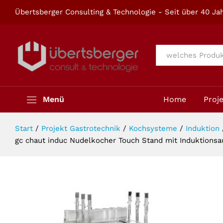
gc chaut induc Nudelkocher Touch
Übertsberger Consulting & Technologie - Seit über 40 Jah
Beschreibung
Alle
Menü
Home
Proj
Start
/
Projekt Gastrotechnik
/
Kochsysteme
/
Induktion
gc chaut induc Nudelkocher Touch Stand mit Induktions