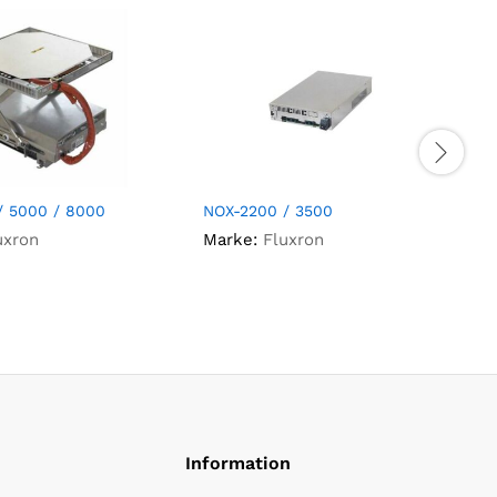
/ 5000 / 8000
NOX-2200 / 3500
F
uxron
Marke:
Fluxron
Information