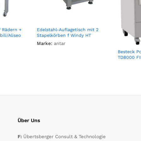
f Rädern +
Edelstahl-Auflagetisch mit 2
bili/Aliseo
Stapelkörben f Windy HT
Marke:
antar
Besteck P
TD8000 F
Über Uns
F:
Übertsberger Consult & Technologie