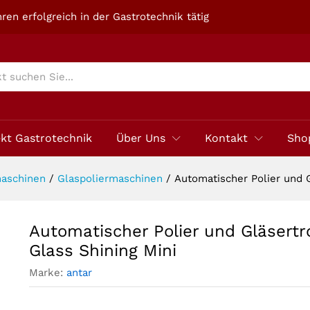
ckner Glass Shining Mini
ren erfolgreich in der Gastrotechnik tätig
ekt Gastrotechnik
Über Uns
Kontakt
Sho
maschinen
/
Glaspoliermaschinen
/
Automatischer Polier und G
Automatischer Polier und Gläsertr
Glass Shining Mini
Marke:
antar