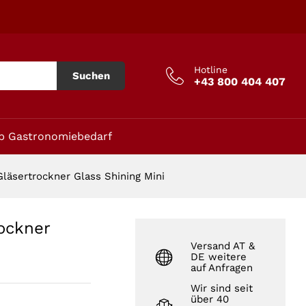
In den Warenkorb
Hotline
Suchen
+43 800 404 407
p Gastronomiebedarf
läsertrockner Glass Shining Mini
ockner
Versand AT &
DE weitere
auf Anfragen
Wir sind seit
über 40