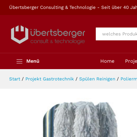
Automatischer Polier und Gläsertro
Übertsberger Consulting & Technologie - Seit über 40 Jah
Beschreibung
Alle
Menü
Home
Proj
Start
/
Projekt Gastrotechnik
/
Spülen Reinigen
/
Polier