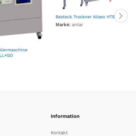
Besteck Trockner Aliseo HTS
Marke:
antar
B
oliermaschine
ILL+GO
Information
Kontakt