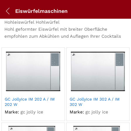
Eiswürfelmaschinen
Hohleiswürfel Hohlwürfel
Hohl geformter Eiswürfel mit breiter Oberfläche
empfohlen zum Abkühlen und Auflegen Ihrer Cocktails
GC JollyIce IM 202 A / IM
GC JollyIce IM 302 A / IM
202 W
302 W
Marke:
gc jolly ice
Marke:
gc jolly ice